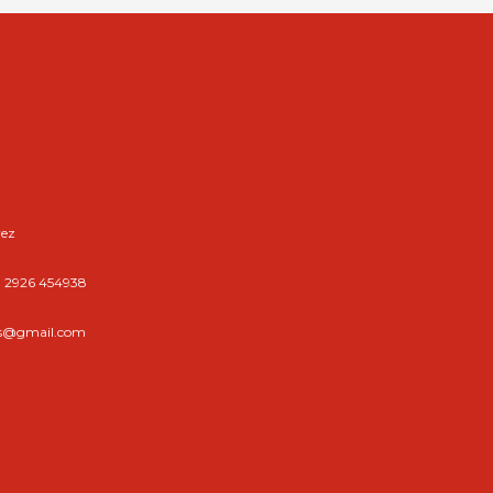
rez
 | 2926 454938
es@gmail.com